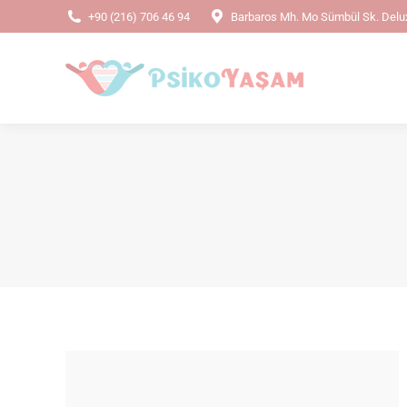
+90 (216) 706 46 94
Barbaros Mh. Mo Sümbül Sk. Delux