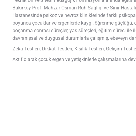
Teknik Üniversite’si Pedagojik Formasyon alanında eğitim
Bakırköy Prof. Mahzar Osman Ruh Sağlığı ve Sinir Hastalık
Hastanesinde psikoz ve nevroz kliniklerinde farklı psikopato
boyunca çocuklar ve ergenlerde kaygı, öğrenme güçlüğü, dikka
boşanma sonrası süreçler, yas süreçleri, eğitim süreci ile ilg
davranışsal ve duygusal durumlarla çalışmış, ebeveyn dan
Zeka Testleri, Dikkat Testleri, Kişilik Testleri, Gelişim Testl
Aktif olarak çocuk ergen ve yetişkinlerle çalışmalarına de