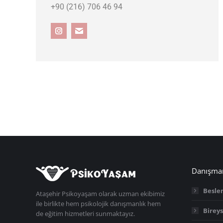
+90 (216) 706 46 94
Danışman
Besle
Ataşehir Psikoyaşam olarak uzman ekibimiz
ile birlikte hem psikolojik danışmanlık hem
Birey
de eğitim hizmetleri sunmaktayız.