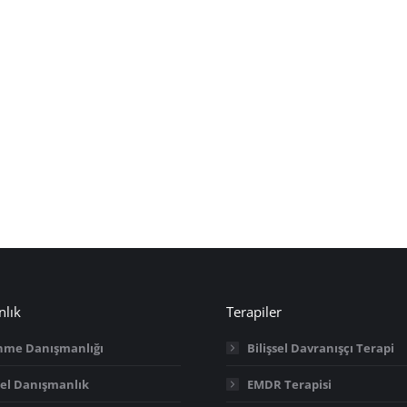
lık
Terapiler
nme Danışmanlığı
Bilişsel Davranışçı Terapi
sel Danışmanlık
EMDR Terapisi