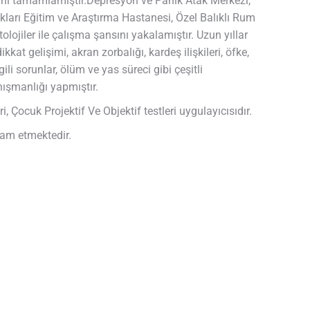
ini tamamlamıştır.Depresyon ve Panik Atak Merkezi,
ları Eğitim ve Araştırma Hastanesi, Özel Balıklı Rum
lojiler ile çalışma şansını yakalamıştır. Uzun yıllar
t gelişimi, akran zorbalığı, kardeş ilişkileri, öfke,
ili sorunlar, ölüm ve yas süreci gibi çeşitli
ışmanlığı yapmıştır.
eri, Çocuk Projektif Ve Objektif testleri uygulayıcısıdır.
vam etmektedir.