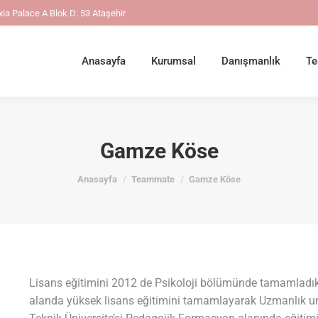
ia Palace A Blok D: 53 Ataşehir
Anasayfa
Kurumsal
Danışmanlık
Te
Gamze Köse
You are here:
Anasayfa
Teammate
Gamze Köse
Lisans eğitimini 2012 de Psikoloji bölümünde tamamladı
alanda yüksek lisans eğitimini tamamlayarak Uzmanlık u