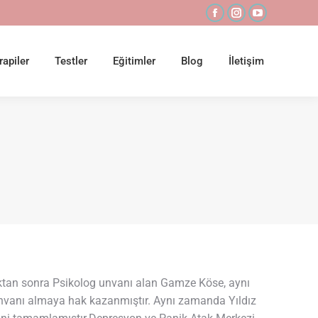
Facebook
Instagram
YouTube
page
page
page
opens
opens
opens
rapiler
Testler
Eğitimler
Blog
İletişim
in
in
in
new
new
new
window
window
window
ktan sonra Psikolog unvanı alan Gamze Köse, aynı
nvanı almaya hak kazanmıştır. Aynı zamanda Yıldız