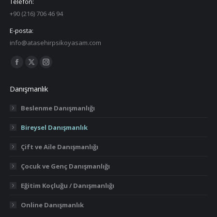
Telefon:
+90 (216) 706 46 94
E-posta:
info@atasehirpsikoyasam.com
Find us on:
Facebook
X
Instagram
page
page
page
Danışmanlık
opens
opens
opens
in
in
in
Beslenme Danışmanlığı
new
new
new
Bireysel Danışmanlık
window
window
window
Çift ve Aile Danışmanlığı
Çocuk ve Genç Danışmanlığı
Eğitim Koçluğu / Danışmanlığı
Online Danışmanlık