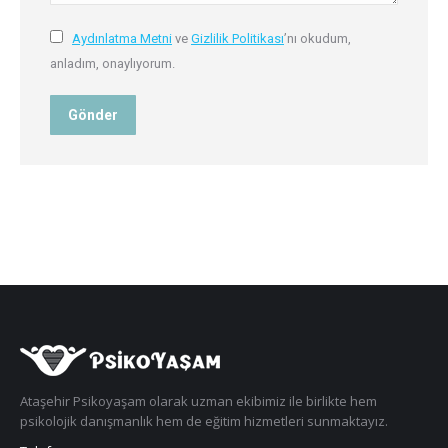
Aydınlatma Metni
ve
Gizlilik Politikası
’nı okudum,
anladım, onaylıyorum.
Gönder
Ataşehir Psikoyaşam olarak uzman ekibimiz ile birlikte hem
psikolojik danışmanlık hem de eğitim hizmetleri sunmaktayız.