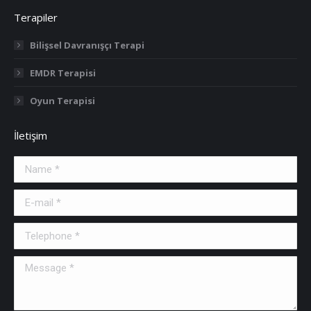
Terapiler
Bilişsel Davranışçı Terapi
EMDR Terapisi
Oyun Terapisi
İletişim
Name *
E-mail *
Telephone *
Message *