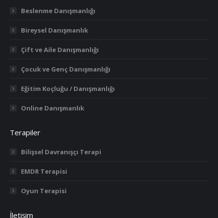
in
in
in
Beslenme Danışmanlığı
new
new
new
Bireysel Danışmanlık
window
window
window
Çift ve Aile Danışmanlığı
Çocuk ve Genç Danışmanlığı
Eğitim Koçluğu / Danışmanlığı
Online Danışmanlık
Terapiler
Bilişsel Davranışçı Terapi
EMDR Terapisi
Oyun Terapisi
İletişim